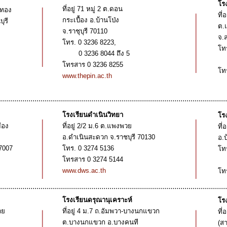
โร
ที่อยู่
71
หมู่
2
ต
.
ดอน
ู่ทอง
ที่อ
กระเบื้อง
อ
.
บ้านโป่ง
ุรี
ต
.
จ
.
ราชุบุรี
70110
จ
.
โทร.
0 3236 8223,
โท
0 3236 8044
ถึง
5
0
โทรสาร
0 3236 8255
โท
www.thepin.ac.th
................................................................................................................
โรงเรียนดำเนินวิทยา
โร
ือง
ที่อยู่
2/2
ม
.
6
ต
.
แพงพวย
ที่อ
อ
.
ดำเนินสะดวก
จ
.
ราชบุรี
70130
อ
.
7007
โทร.
0 3274 5136
โท
โทรสาร
0 3274 5144
0
www.dws.ac.th
โท
................................................................................................................
โรงเรียนดรุณานุเคราะห์
โรง
าย
ที่อยู่
4
ม
.
7
ถ
.
อัมพวา
-
บางนกแขวก
ที่อ
ต
.
บางนกแขวก
อ
.
บางคนที
(
สา