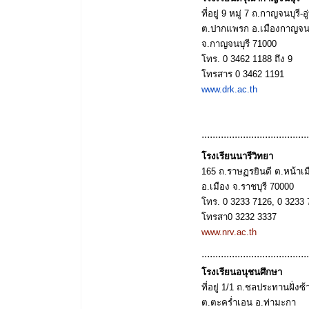
ที่อยู่
9
หมู่
7
ถ
.
กาญจนบุรี
-
อ
ต
.
ปากแพรก
อ
.
เมืองกาญจนบ
จ
.
กาญจนบุรี
71000
โทร
.
0 3462 1188
ถึง
9
โทรสาร
0 3462 1191
www.drk.ac.th
.......................................
โรงเรียนนารีวิทยา
165
ถ
.
ราษฏรยินดี
ต
.
หน้าเม
อ
.
เมือง
จ
.
ราชบุรี
70000
โทร
.
0 3233 7126, 0 3233 
โทรสา
0 3232 3337
www.nrv.ac.th
.......................................
โรงเรียนอนุชนศึกษา
ที่อยู่
1/1
ถ
.
ชลประทานฝั่งซ้
ต
.
ตะคร่ำเอน
อ
.
ท่ามะกา