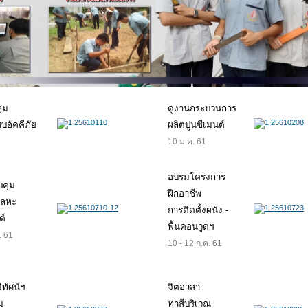
ลุม
ดูงานกระบวนการ
สบอัคคีภัย
ผลิตปูนซีเมนต์
10 ม.ค. 61
อบรมโครงการ
บคุม
ฝึกอาชีพ
โลหะ
การติดตั้งผนัง -
ต์
พื้นคอนวูดฯ
. 61
10 - 12 ก.ค. 61
ิทัศน์ฯ
จิตอาสา
ม
ทาสีบริเวณ