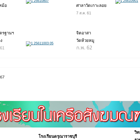
ม้อ
ศาลาวัดเกาะลอย
7 ส.ค. 61
ตรฐานฯ
จิตอาสา
าง
วัดห้วยหมู
ก.พ. 62
 61
567
วิ
โรงเรียนดรุณาราชบุรี
ราช