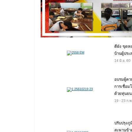
ตีผัง ขุดห
บ้านผู้ประ
14 มิ.ย. 60
อบรมผู้คว
การเชื่อม
ด้วยหุ่นยน
19 - 23 ก.พ
ปรับปรุงภูม
สะพานข้า