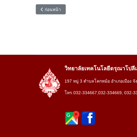
เนื้อหาก่อนหน้า: ปีการศึกษา 2567
ก่อนหน้า
วิทยาลัยเทคโนโลยีดรุณาโปลี
197 หมู่ 3 ตำบลโคกหม้อ อำเภอเมือง จั
โทร.032-334667,032-334669, 032-3